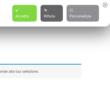
RE DA 70€
Accetta
Rifiuta
Personalizza
uidi e soluzioni
Blog
Contatti
0 elementi
nde alla tua selezione.