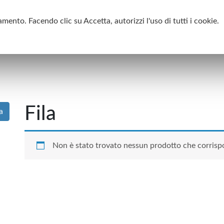
PEDIZIONE GRATUITA IN TUTTA ITALIA PER ORDINI A PARTI
mento. Facendo clic su Accetta, autorizzi l'uso di tutti i cookie.
Chi siamo
Promozioni
Lenti a contatto
Occhiali
Liq
Fila
a
Non è stato trovato nessun prodotto che corrispo